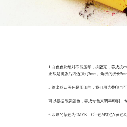
1.白色色块绝对不能压印，拚版完，养成按ctr
正常是拚版后四边加到3mm。角线的线长5m
3.输出默认黑色是压印的，我们用选叠印也
可以根据吊牌颜色，弄成专色来调墨印刷，
6.印刷的颜色为CMYK：C兰色M红色Y黄