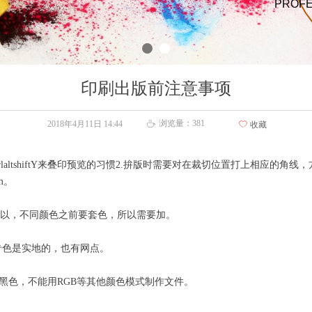
PROFE
印刷出版前注意事项
浏览量：
381
2018年4月11日
14:44
ꄘ
ꄀ
收藏
laltshiftY来叠印预览的习惯2.拚版时需要对在裁切位置打上相应的角线
m。
可以，不同颜色之前要套色，所以需要加。
专色是实地的，也有网点。
色K黑色，不能用RGB等其他颜色模式制作文件。